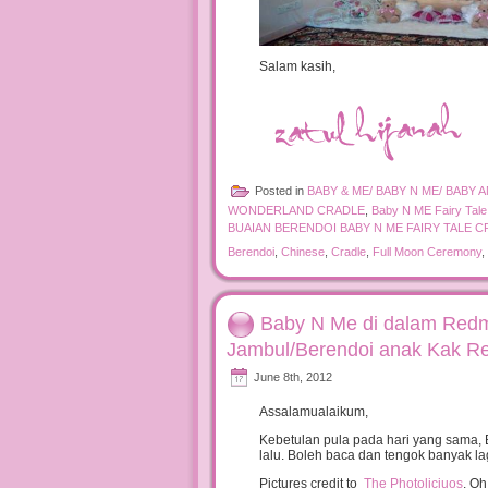
Salam kasih,
Posted in
BABY & ME/ BABY N ME/ BABY 
WONDERLAND CRADLE
,
Baby N ME Fairy Tale
BUAIAN BERENDOI BABY N ME FAIRY TALE 
Berendoi
,
Chinese
,
Cradle
,
Full Moon Ceremony
,
Baby N Me di dalam Red
Jambul/Berendoi anak Kak R
June 8th, 2012
Assalamualaikum,
Kebetulan pula pada hari yang sama
lalu. Boleh baca dan tengok banyak l
Pictures credit to
The Photoliciuos
. O