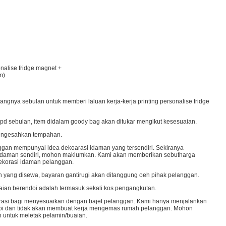
nalise fridge magnet +
m)
ngnya sebulan untuk memberi laluan kerja-kerja printing personalise fridge
d sebulan, item didalam goody bag akan ditukar mengikut kesesuaian.
mengesahkan tempahan.
an mempunyai idea dekoarasi idaman yang tersendiri. Sekiranya
idaman sendiri, mohon maklumkan. Kami akan memberikan sebutharga
ekorasi idaman pelanggan.
 yang disewa, bayaran gantirugi akan ditanggung oeh pihak pelanggan.
aian berendoi adalah termasuk sekali kos pengangkutan.
orasi bagi menyesuaikan dengan bajet pelanggan. Kami hanya menjalankan
doi dan tidak akan membuat kerja mengemas rumah pelanggan. Mohon
 untuk meletak pelamin/buaian.