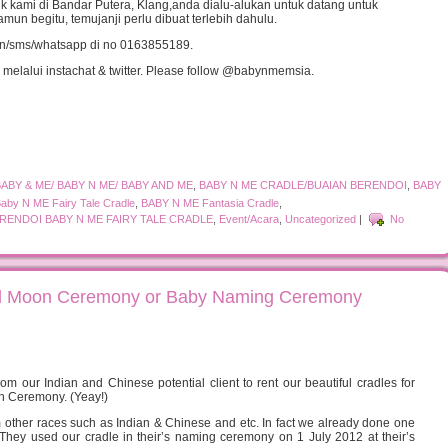
k kami di Bandar Putera, Klang,anda dialu-alukan untuk datang untuk
n begitu, temujanji perlu dibuat terlebih dahulu.
fon/sms/whatsapp di no 0163855189.
 melalui instachat & twitter. Please follow @babynmemsia.
BABY & ME/ BABY N ME/ BABY AND ME
,
BABY N ME CRADLE/BUAIAN BERENDOI
,
BABY
aby N ME Fairy Tale Cradle
,
BABY N ME Fantasia Cradle
,
RENDOI BABY N ME FAIRY TALE CRADLE
,
Event/Acara
,
Uncategorized
|
No
ll Moon Ceremony or Baby Naming Ceremony
 our Indian and Chinese potential client to rent our beautiful cradles for
 Ceremony. (Yeay!)
 other races such as Indian & Chinese and etc. In fact we already done one
They used our cradle in their’s naming ceremony on 1 July 2012 at their’s