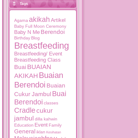
Tags
akikah
Artikel
Agama
Baby Full Moon Ceremony
Berendoi
Baby N Me
Birthday
Blog
Breastfeeding
Breastfeeding/ Event
Breastfeeding Class
BUAIAN
Buai
Buaian
AKIKAH
Berendoi
Buaian
Buai
Cukur Jambul
Berendoi
classes
Cradle
cukur
jambul
dilla kahwin
Event
Education
Family
General
iklan
Kesihatan