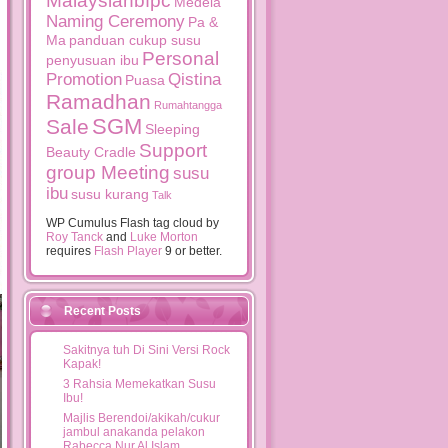
Malaysianbfpc
Medela
Naming Ceremony
Pa &
Ma
panduan cukup susu
Personal
penyusuan ibu
Promotion
Qistina
Puasa
Ramadhan
Rumahtangga
SGM
Sale
Sleeping
Support
Beauty Cradle
group Meeting
susu
ibu
susu kurang
Talk
WP Cumulus Flash tag cloud by
Roy Tanck
and
Luke Morton
requires
Flash Player
9 or better.
Recent Posts
Sakitnya tuh Di Sini Versi Rock
Kapak!
3 Rahsia Memekatkan Susu
Ibu!
Majlis Berendoi/akikah/cukur
jambul anakanda pelakon
Rabecca Nur Al Islam