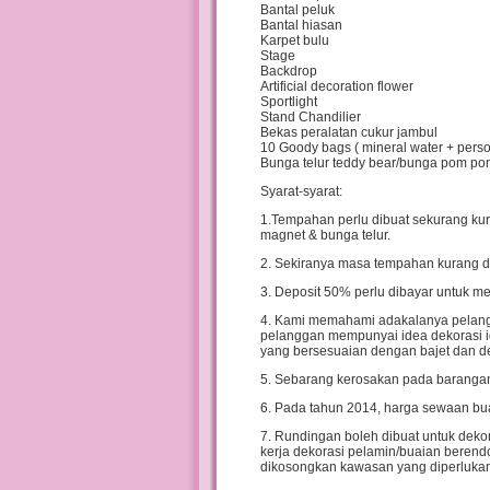
Bantal peluk
Bantal hiasan
Karpet bulu
Stage
Backdrop
Artificial decoration flower
Sportlight
Stand Chandilier
Bekas peralatan cukur jambul
10 Goody bags ( mineral water + perso
Bunga telur teddy bear/bunga pom po
Syarat-syarat:
1.Tempahan perlu dibuat sekurang kura
magnet & bunga telur.
2. Sekiranya masa tempahan kurang dp
3. Deposit 50% perlu dibayar untuk 
4. Kami memahami adakalanya pelangg
pelanggan mempunyai idea dekorasi 
yang bersesuaian dengan bajet dan d
5. Sebarang kerosakan pada barangan
6. Pada tahun 2014, harga sewaan bu
7. Rundingan boleh dibuat untuk dek
kerja dekorasi pelamin/buaian beren
dikosongkan kawasan yang diperlukan