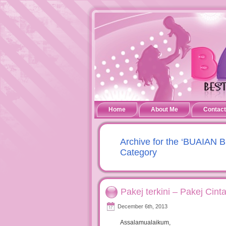
Home
About Me
Contact
Archive for the ‘BUAIA
Category
Pakej terkini – Pakej Cint
December 6th, 2013
Assalamualaikum,