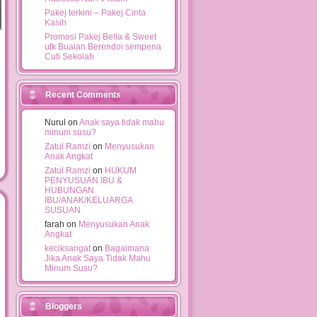
Pakej terkini – Pakej Cinta
Kasih
Promosi Pakej Bella & Sweet
utk Buaian Berendoi sempena
Cuti Sekolah
Recent Comments
Nurul on
Anak saya tidak mahu
minum susu?
Zatul Ramzi
on
Menyusukan
Anak Angkat
Zatul Ramzi
on
HUKUM
PENYUSUAN IBU &
HUBUNGAN
IBU/ANAK/KELUARGA
SUSUAN
farah on
Menyusukan Anak
Angkat
keciksangat
on
Bagaimana
Jika Anak Saya Tidak Mahu
Minum Susu?
Bloggers