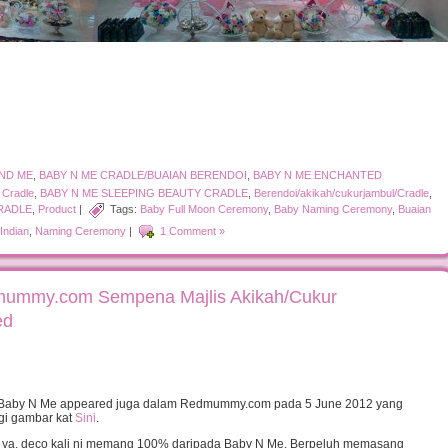
AND ME
,
BABY N ME CRADLE/BUAIAN BERENDOI
,
BABY N ME ENCHANTED
 Cradle
,
BABY N ME SLEEPING BEAUTY CRADLE
,
Berendoi/akikah/cukurjambul/Cradle
,
CRADLE
,
Product
|
Tags:
Baby Full Moon Ceremony
,
Baby Naming Ceremony
,
Buaian
Indian
,
Naming Ceremony
|
1 Comment »
mummy.com Sempena Majlis Akikah/Cukur
ed
, Baby N Me appeared juga dalam Redmummy.com pada 5 June 2012 yang
agi gambar kat
Sini
.
h ya, deco kali ni memang 100% daripada Baby N Me. Berpeluh memasang