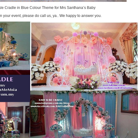
le Cradle in Blue Colour Theme for Mrs Santhana’s Baby
 in your event, please do call us, ya.. We happy to answer you.