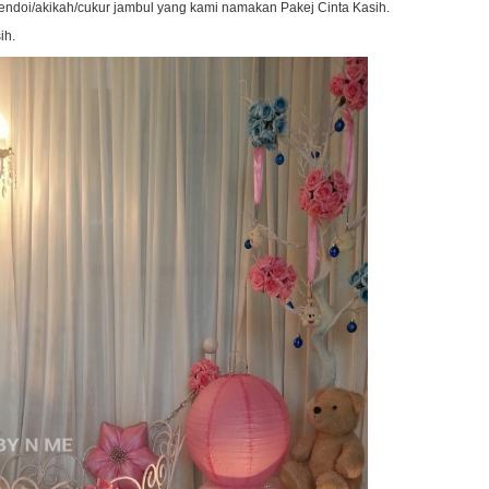
endoi/akikah/cukur jambul yang kami namakan Pakej Cinta Kasih.
ih.