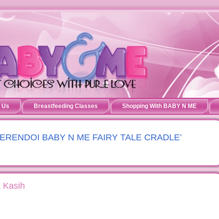
 Us
Breastfeeding Classes
Shopping With BABY N ME
N BERENDOI BABY N ME FAIRY TALE CRADLE’
a Kasih