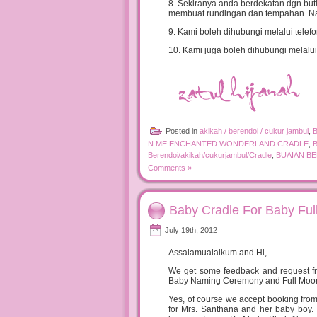
8. Sekiranya anda berdekatan dgn buti
membuat rundingan dan tempahan. Namu
9. Kami boleh dihubungi melalui tele
10. Kami juga boleh dihubungi melalui
Posted in
akikah / berendoi / cukur jambul
,
N ME ENCHANTED WONDERLAND CRADLE
,
B
Berendoi/akikah/cukurjambul/Cradle
,
BUAIAN BE
Comments »
Baby Cradle For Baby Fu
July 19th, 2012
Assalamualaikum and Hi,
We get some feedback and request from
Baby Naming Ceremony and Full Moon
Yes, of course we accept booking from
for Mrs. Santhana and her baby boy. 