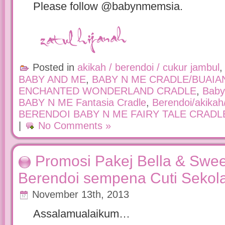
Please follow @babynmemsia.
Posted in
akikah / berendoi / cukur jambul
BABY AND ME
,
BABY N ME CRADLE/BUAIA
ENCHANTED WONDERLAND CRADLE
,
Baby
BABY N ME Fantasia Cradle
,
Berendoi/akikah
BERENDOI BABY N ME FAIRY TALE CRADL
|
No Comments »
Promosi Pakej Bella & Swee
Berendoi sempena Cuti Sekol
November 13th, 2013
Assalamualaikum…