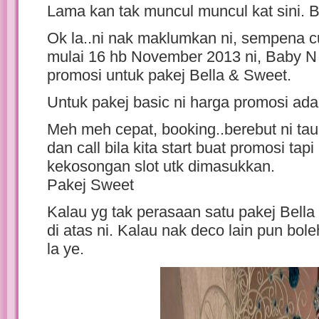
Lama kan tak muncul muncul kat sini. B
Ok la..ni nak maklumkan ni, sempena cu
mulai 16 hb November 2013 ni, Baby 
promosi untuk pakej Bella & Sweet.
Untuk pakej basic ni harga promosi ad
Meh meh cepat, booking..berebut ni ta
dan call bila kita start buat promosi tap
kekosongan slot utk dimasukkan.
Pakej Sweet
Kalau yg tak perasaan satu pakej Bell
di atas ni. Kalau nak deco lain pun boleh 
la ye.