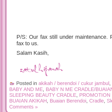
P/S: Our fax still under maintenance. P
fax to us.
Salam Kasih,
Posted in
akikah / berendoi / cukur jambul
BABY AND ME
,
BABY N ME CRADLE/BUAIA
SLEEPING BEAUTY CRADLE
,
PROMOTION
BUAIAN AKIKAH
,
Buaian Berendoi
,
Cradle
,
Sl
Comments »