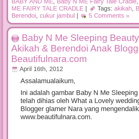
BABY AND ME
,
Baby N ME Fairy Tale Cradle
ME FAIRY TALE CRADLE
|
Tags:
akikah
,
B
Berendoi
,
cukur jambul
|
5 Comments »
Baby N Me Sleeping Beauty
Akikah & Berendoi Anak Blogg
Beautifulnara.com
April 16th, 2012
Assalamualaikum,
Ini adalah gambar Baby N Me Sleeping
telah dihias oleh What a Lovely weddin
Blogger glamer Nara yang mengendali
www.beautifulnara.com.