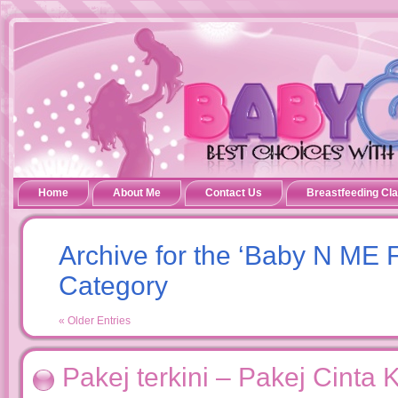
Home
About Me
Contact Us
Breastfeeding Cl
Archive for the ‘Baby N ME F
Category
« Older Entries
Pakej terkini – Pakej Cinta 