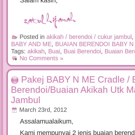
Salam kasih,
Posted in
akikah / berendoi / cukur jambul
BABY AND ME
,
BUAIAN BERENDOI BABY N
Tags:
akikah
,
Buai
,
Buai Berendoi
,
Buaian Ber
No Comments »
Pakej BABY N ME Cradle / 
Berendoi/Buaian Akikah Utk Ma
Jambul
March 23rd, 2012
Assalamualaikum,
Kami mempunyai 2 jenis buaian berendo