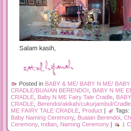
Salam kasih,
Posted in
BABY & ME/ BABY N ME/ BABY
CRADLE/BUAIAN BERENDOI
,
BABY N ME 
CRADLE
,
Baby N ME Fairy Tale Cradle
,
BABY
CRADLE
,
Berendoi/akikah/cukurjambul/Cradle
ME FAIRY TALE CRADLE
,
Product
|
Tags
Baby Naming Ceremony
,
Buaian Berendoi
,
Ch
Ceremony
,
Indian
,
Naming Ceremony
|
1 