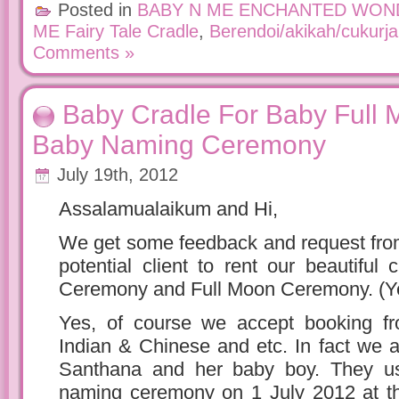
Posted in
BABY N ME ENCHANTED WON
ME Fairy Tale Cradle
,
Berendoi/akikah/cukurj
Comments »
Baby Cradle For Baby Full
Baby Naming Ceremony
July 19th, 2012
Assalamualaikum and Hi,
We get some feedback and request fro
potential client to rent our beautifu
Ceremony and Full Moon Ceremony. (Y
Yes, of course we accept booking f
Indian & Chinese and etc. In fact we 
Santhana and her baby boy. They use
naming ceremony on 1 July 2012 at th