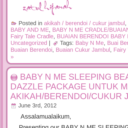
Posted in
akikah / berendoi / cukur jambul
BABY AND ME
,
BABY N ME CRADLE/BUAIA
Fairy Tale Cradle
,
BUAIAN BERENDOI BABY 
Uncategorized
|
Tags:
Baby N Me
,
Buai Be
Buaian Berendoi
,
Buaian Cukur Jambul
,
Fairy
»
BABY N ME SLEEPING BE
DAZZLE PACKAGE UNTUK M
AKIKAH/BERENDOI/CUKUR 
June 3rd, 2012
Assalamualaikum,
Presenting our BABY N ME SLEEPI