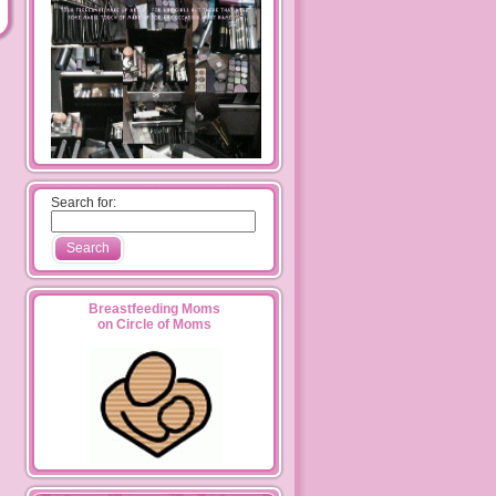
Search for:
Breastfeeding Moms
on Circle of Moms