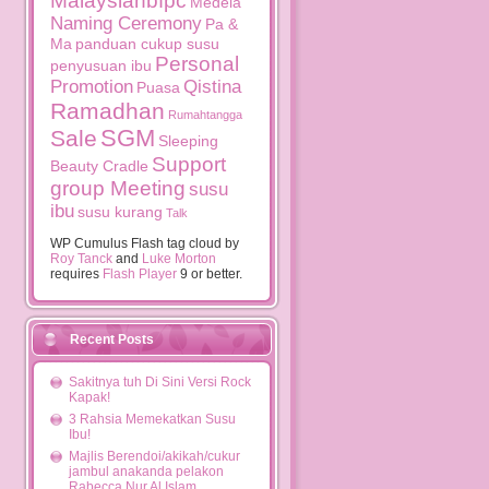
Malaysianbfpc
Medela
Naming Ceremony
Pa &
Ma
panduan cukup susu
Personal
penyusuan ibu
Promotion
Qistina
Puasa
Ramadhan
Rumahtangga
SGM
Sale
Sleeping
Support
Beauty Cradle
group Meeting
susu
ibu
susu kurang
Talk
WP Cumulus Flash tag cloud by
Roy Tanck
and
Luke Morton
requires
Flash Player
9 or better.
Recent Posts
Sakitnya tuh Di Sini Versi Rock
Kapak!
3 Rahsia Memekatkan Susu
Ibu!
Majlis Berendoi/akikah/cukur
jambul anakanda pelakon
Rabecca Nur Al Islam