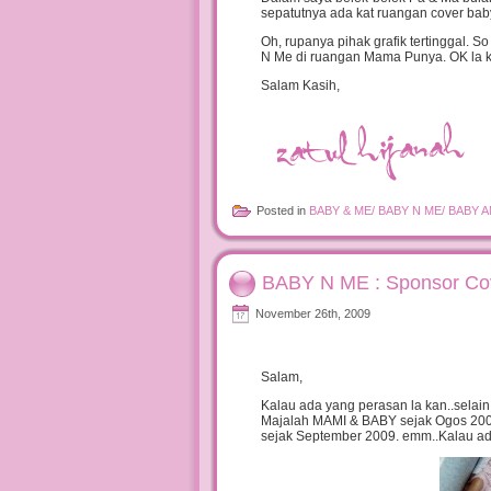
sepatutnya ada kat ruangan cover baby
Oh, rupanya pihak grafik tertinggal. 
N Me di ruangan Mama Punya. OK la ka
Salam Kasih,
Posted in
BABY & ME/ BABY N ME/ BABY 
BABY N ME : Sponsor Co
November 26th, 2009
Salam,
Kalau ada yang perasan la kan..selai
Majalah MAMI & BABY sejak Ogos 200
sejak September 2009. emm..Kalau ada