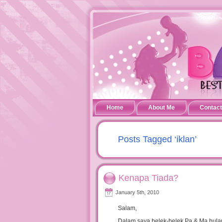
Home
About Me
Contact
Posts Tagged ‘iklan’
Kenapa Tiada?
January 5th, 2010
Salam,
Dalam saya belek-belek Pa & Ma bulan 