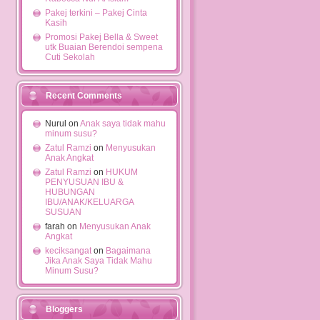
Pakej terkini – Pakej Cinta
Kasih
Promosi Pakej Bella & Sweet
utk Buaian Berendoi sempena
Cuti Sekolah
Recent Comments
Nurul on
Anak saya tidak mahu
minum susu?
Zatul Ramzi
on
Menyusukan
Anak Angkat
Zatul Ramzi
on
HUKUM
PENYUSUAN IBU &
HUBUNGAN
IBU/ANAK/KELUARGA
SUSUAN
farah on
Menyusukan Anak
Angkat
keciksangat
on
Bagaimana
Jika Anak Saya Tidak Mahu
Minum Susu?
Bloggers