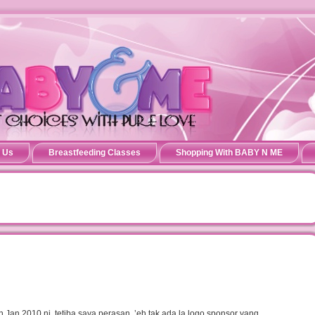
 Us
Breastfeeding Classes
Shopping With BABY N ME
Jan 2010 ni, tetiba saya perasan, ’eh tak ada la logo sponsor yang