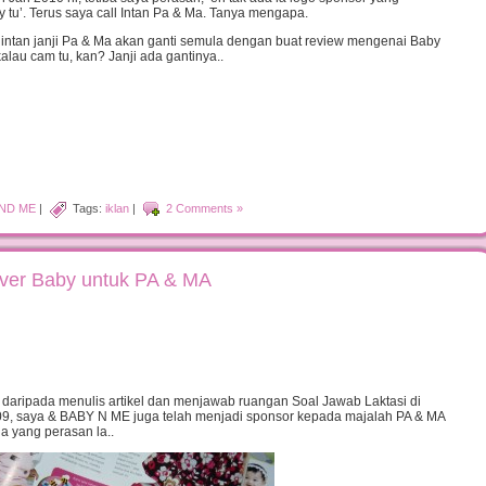
 tu’. Terus saya call Intan Pa & Ma. Tanya mengapa.
So intan janji Pa & Ma akan ganti semula dengan buat review mengenai Baby
lau cam tu, kan? Janji ada gantinya..
AND ME
|
Tags:
iklan
|
2 Comments »
ver Baby untuk PA & MA
n daripada menulis artikel dan menjawab ruangan Soal Jawab Laktasi di
9, saya & BABY N ME juga telah menjadi sponsor kepada majalah PA & MA
 yang perasan la..