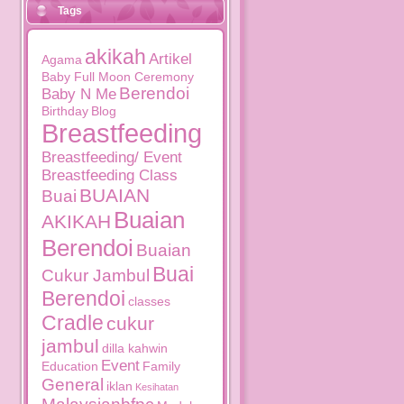
Tags
akikah
Artikel
Agama
Baby Full Moon Ceremony
Berendoi
Baby N Me
Birthday
Blog
Breastfeeding
Breastfeeding/ Event
Breastfeeding Class
BUAIAN
Buai
Buaian
AKIKAH
Berendoi
Buaian
Buai
Cukur Jambul
Berendoi
classes
Cradle
cukur
jambul
dilla kahwin
Event
Education
Family
General
iklan
Kesihatan