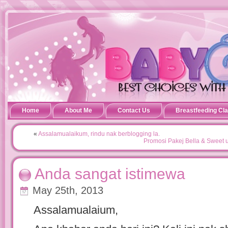
Home
About Me
Contact Us
Breastfeeding Cl
«
Assalamualaikum, rindu nak berblogging la.
Promosi Pakej Bella & Sweet 
Anda sangat istimewa
May 25th, 2013
Assalamualaium,