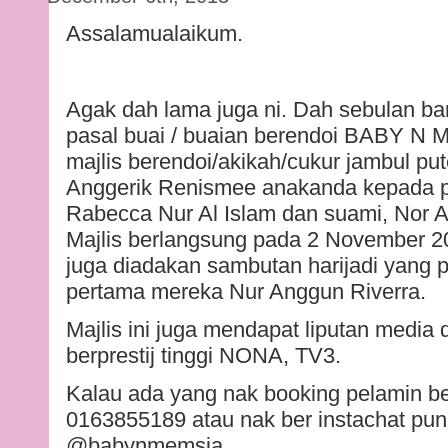
Assalamualaikum.
Agak dah lama juga ni. Dah sebulan bar
pasal buai / buaian berendoi BABY N 
majlis berendoi/akikah/cukur jambul pu
Anggerik Renismee anakanda kepada p
Rabecca Nur Al Islam dan suami, Nor 
Majlis berlangsung pada 2 November 2
juga diadakan sambutan harijadi yang p
pertama mereka Nur Anggun Riverra.
Majlis ini juga mendapat liputan media
berprestij tinggi NONA, TV3.
Kalau ada yang nak booking pelamin beg
0163855189 atau nak ber instachat pun
@babynmemsia.