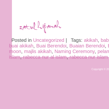
Posted in
Uncategorized
|
Tags:
akikah
,
bab
buai akikah
,
Buai Berendoi
,
Buaian Berendoi
,
moon
,
majlis akikah
,
Naming Ceremony
,
pela
islam
,
rabecca nur al islam
,
rabecca nur islam
Copyright © 2