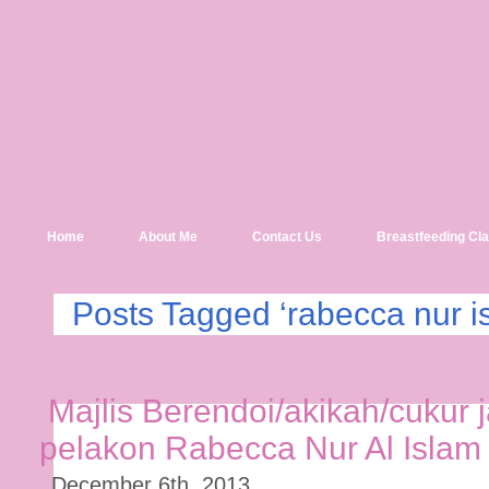
Home
About Me
Contact Us
Breastfeeding Cl
Posts Tagged ‘rabecca nur i
Majlis Berendoi/akikah/cukur
pelakon Rabecca Nur Al Islam
December 6th, 2013