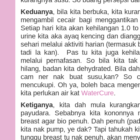
Keduanya
, bila kita berbuka, kita ku
mengambil cecair bagi menggantikan 
Setiap hari kita akan kehilangan 1.0 to 
urine kita aka ayaq kencing dan diangga
sehari melalui aktiviti harian (termasu
tadi la kan). Pas tu kita juga kehila
melalui pernafasan. So bila kita tak
hilang, badan kita dehydrated. Bila da
cam ner nak buat susu,kan? So c
mencukupi. Oh ya, boleh baca menge
kita perlukan air kat
WaterCure
.
Ketiganya
, kita dah mula kurangkan
payudara. Sebabnya kita kononnya 
breast agar bio penuh. Dah penuh (pad
kita nak pump, ye dak? Tapi tahukah kit
tunggu breast tu nak penuh, akan men