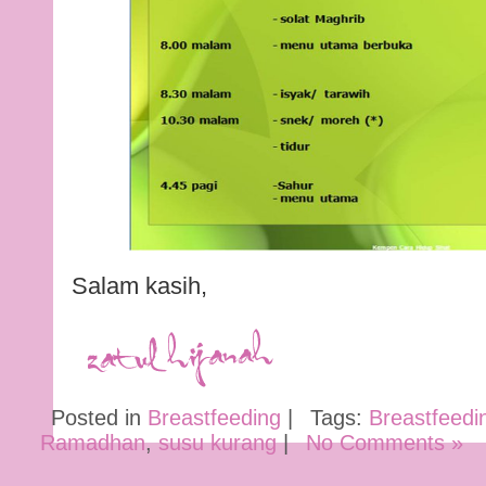
Salam kasih,
Posted in
Breastfeeding
|
Tags:
Breastfeedi
Ramadhan
,
susu kurang
|
No Comments »