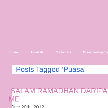
Home
About Me
Contact Us
Breastfeeding Cl
Posts Tagged ‘Puasa’
SALAM RAMADHAN DARIPAD
ME
July 20th, 2012