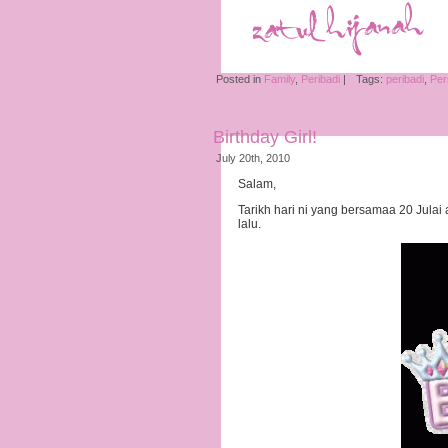
Posted in
Family
,
Peribadi
|
Tags:
peribadi
,
Per
Birthday Girl!
July 20th, 2010
Salam,
Tarikh hari ni yang bersamaa 20 Jula
lalu.