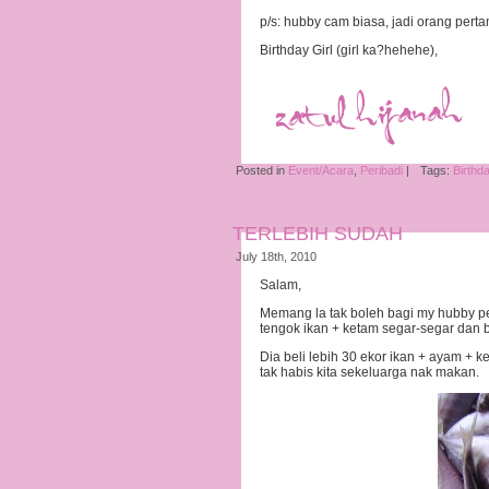
p/s: hubby cam biasa, jadi orang pert
Birthday Girl (girl ka?hehehe),
Posted in
Event/Acara
,
Peribadi
|
Tags:
Birthd
TERLEBIH SUDAH
July 18th, 2010
Salam,
Memang la tak boleh bagi my hubby per
tengok ikan + ketam segar-segar dan b
Dia beli lebih 30 ekor ikan + ayam +
tak habis kita sekeluarga nak makan.