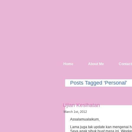
Home
About Me
Contact
Posts Tagged ‘Personal’
Ujian Kesihatan
March 1st, 2012
Assalamualaikum,
Lama juga tak update kan mengenai ha
Saya agak sibuk buat masa ini. Weeken