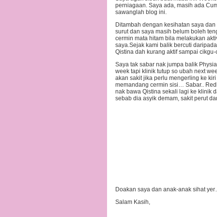
perniagaan. Saya ada, masih ada Cu
sawanglah blog ini.
Ditambah dengan kesihatan saya dan
surut dan saya masih belum boleh te
cermin mata hitam bila melakukan akti
saya.Sejak kami balik bercuti daripad
Qistina dah kurang aktif sampai cikgu-
Saya tak sabar nak jumpa balik Physia
week tapi klinik tutup so ubah next 
akan sakit jika perlu mengerling ke k
memandang cermin sisi… Sabar.. Redh
nak bawa Qistina sekali lagi ke klinik
sebab dia asyik demam, sakit perut d
Doakan saya dan anak-anak sihat ye
Salam Kasih,