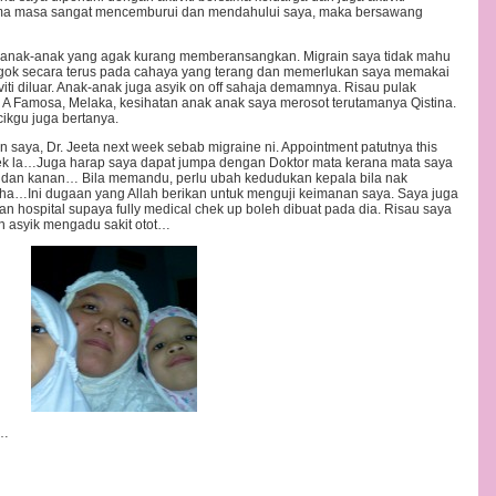
ma masa sangat mencemburui dan mendahului saya, maka bersawang
 anak-anak yang agak kurang memberansangkan. Migrain saya tidak mahu
ngok secara terus pada cahaya yang terang dan memerlukan saya memakai
viti diluar. Anak-anak juga asyik on off sahaja demamnya. Risau pulak
a A Famosa, Melaka, kesihatan anak anak saya merosot terutamanya Qistina.
cikgu juga bertanya.
n saya, Dr. Jeeta next week sebab migraine ni. Appointment patutnya this
week la…Juga harap saya dapat jumpa dengan Doktor mata kerana mata saya
iri dan kanan… Bila memandu, perlu ubah kedudukan kepala bila nak
a…Ini dugaan yang Allah berikan untuk menguji keimanan saya. Saya juga
 dan hospital supaya fully medical chek up boleh dibuat pada dia. Risau saya
an asyik mengadu sakit otot…
r…