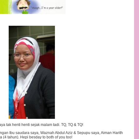
ya tak henti henti sejak malam tadi. TQ, TQ & TQ!
dengan Ibu saudara saya, Waznah Abdul Aziz & Sepupu saya, Aiman Harith
 (4 tahun). Hepi besday to both of you too!