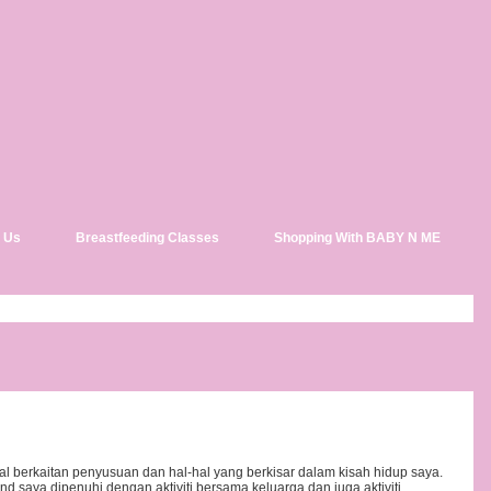
 Us
Breastfeeding Classes
Shopping With BABY N ME
l berkaitan penyusuan dan hal-hal yang berkisar dalam kisah hidup saya.
d saya dipenuhi dengan aktiviti bersama keluarga dan juga aktiviti