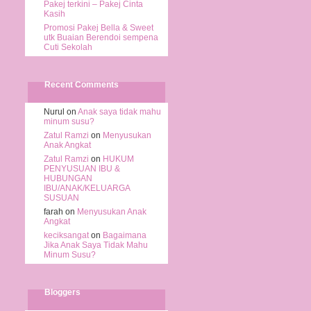
Pakej terkini – Pakej Cinta
Kasih
Promosi Pakej Bella & Sweet
utk Buaian Berendoi sempena
Cuti Sekolah
Recent Comments
Nurul on
Anak saya tidak mahu
minum susu?
Zatul Ramzi
on
Menyusukan
Anak Angkat
Zatul Ramzi
on
HUKUM
PENYUSUAN IBU &
HUBUNGAN
IBU/ANAK/KELUARGA
SUSUAN
farah on
Menyusukan Anak
Angkat
keciksangat
on
Bagaimana
Jika Anak Saya Tidak Mahu
Minum Susu?
Bloggers