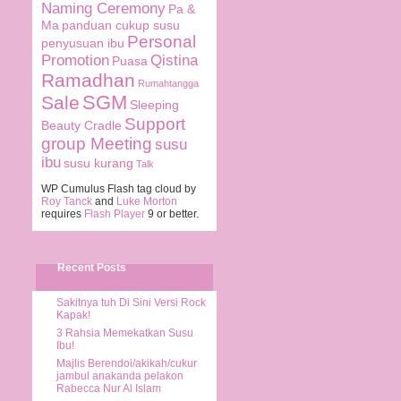
Naming Ceremony
Pa &
Ma
panduan cukup susu
Personal
penyusuan ibu
Promotion
Qistina
Puasa
Ramadhan
Rumahtangga
SGM
Sale
Sleeping
Support
Beauty Cradle
group Meeting
susu
ibu
susu kurang
Talk
WP Cumulus Flash tag cloud by
Roy Tanck
and
Luke Morton
requires
Flash Player
9 or better.
Recent Posts
Sakitnya tuh Di Sini Versi Rock
Kapak!
3 Rahsia Memekatkan Susu
Ibu!
Majlis Berendoi/akikah/cukur
jambul anakanda pelakon
Rabecca Nur Al Islam