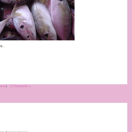
a..
onal
|
2 Comments »