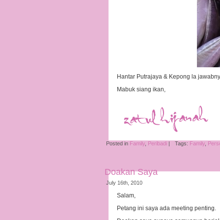
Hantar Putrajaya & Kepong la jawabny
Mabuk siang ikan,
Posted in
Family
,
Peribadi
|
Tags:
Family
,
Pers
Doakan Saya
July 16th, 2010
Salam,
Petang ini saya ada meeting penting.