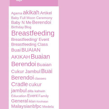
Tags
akikah
Artikel
Agama
Baby Full Moon Ceremony
Berendoi
Baby N Me
Birthday
Blog
Breastfeeding
Breastfeeding/ Event
Breastfeeding Class
BUAIAN
Buai
Buaian
AKIKAH
Berendoi
Buaian
Buai
Cukur Jambul
Berendoi
classes
Cradle
cukur
jambul
dilla kahwin
Event
Education
Family
General
iklan
Kesihatan
Malaysianbfpc
Medela