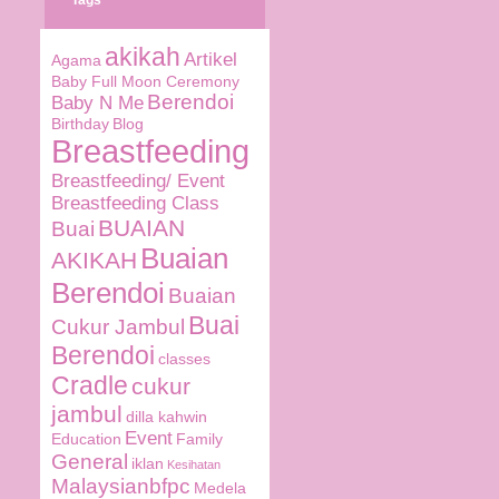
Tags
akikah
Artikel
Agama
Baby Full Moon Ceremony
Berendoi
Baby N Me
Birthday
Blog
Breastfeeding
Breastfeeding/ Event
Breastfeeding Class
BUAIAN
Buai
Buaian
AKIKAH
Berendoi
Buaian
Buai
Cukur Jambul
Berendoi
classes
Cradle
cukur
jambul
dilla kahwin
Event
Education
Family
General
iklan
Kesihatan
Malaysianbfpc
Medela