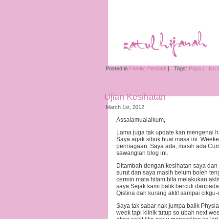
Posted in
Family
,
Peribadi
|
Tags:
Papa
|
No 
Ujian Kesihatan
March 1st, 2012
Assalamualaikum,
Lama juga tak update kan mengenai ha
Saya agak sibuk buat masa ini. Weeken
perniagaan. Saya ada, masih ada Cu
sawanglah blog ini.
Ditambah dengan kesihatan saya dan
surut dan saya masih belum boleh te
cermin mata hitam bila melakukan akti
saya.Sejak kami balik bercuti daripad
Qistina dah kurang aktif sampai cikgu-
Saya tak sabar nak jumpa balik Physia
week tapi klinik tutup so ubah next 