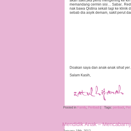
akan sakit jika perlu mengerling ke k
memandang cermin sisi… Sabar.. Redh
nak bawa Qistina sekali lagi ke klinik
sebab dia asyik demam, sakit perut d
Doakan saya dan anak-anak sihat ye
Salam Kasih,
Posted in
Family
,
Peribadi
|
Tags:
peribadi
,
Per
Mendidik Anak – Mencabarny
January 18th, 2012