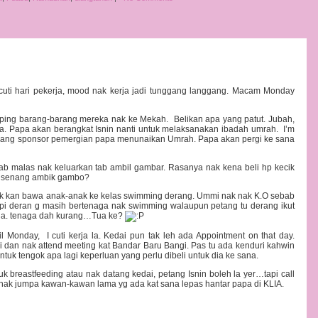
ercuti hari pekerja, mood nak kerja jadi tunggang langgang. Macam Monday
g barang-barang mereka nak ke Mekah. Belikan apa yang patut. Jubah,
tc la. Papa akan berangkat Isnin nanti untuk melaksanakan ibadah umrah. I’m
 yang sponsor pemergian papa menunaikan Umrah. Papa akan pergi ke sana
b malas nak keluarkan tab ambil gambar. Rasanya nak kena beli hp kecik
a senang ambik gambo?
ak kan bawa anak-anak ke kelas swimming derang. Ummi nak nak K.O sebab
pi deran g masih bertenaga nak swimming walaupun petang tu derang ikut
ua. tenaga dah kurang…Tua ke?
til Monday, I cuti kerja la. Kedai pun tak leh ada Appointment on that day.
 dan nak attend meeting kat Bandar Baru Bangi. Pas tu ada kenduri kahwin
uk tengok apa lagi keperluan yang perlu dibeli untuk dia ke sana.
k breastfeeding atau nak datang kedai, petang Isnin boleh la yer…tapi call
t nak jumpa kawan-kawan lama yg ada kat sana lepas hantar papa di KLIA.