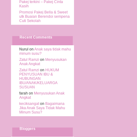
Pakej terkini – Pakej Cinta
Kasih
Promosi Pakej Bella & Sweet
utk Buaian Berendoi sempena
Cuti Sekolah
Recent Comments
Nurul on
Anak saya tidak mahu
minum susu?
Zatul Ramzi
on
Menyusukan
Anak Angkat
Zatul Ramzi
on
HUKUM
PENYUSUAN IBU &
HUBUNGAN
IBU/ANAK/KELUARGA
SUSUAN
farah on
Menyusukan Anak
Angkat
keciksangat
on
Bagaimana
Jika Anak Saya Tidak Mahu
Minum Susu?
Bloggers