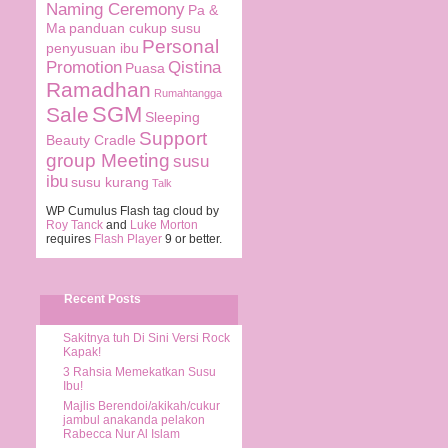
Naming Ceremony
Pa &
Ma
panduan cukup susu
Personal
penyusuan ibu
Promotion
Qistina
Puasa
Ramadhan
Rumahtangga
SGM
Sale
Sleeping
Support
Beauty Cradle
group Meeting
susu
ibu
susu kurang
Talk
WP Cumulus Flash tag cloud by
Roy Tanck
and
Luke Morton
requires
Flash Player
9 or better.
Recent Posts
Sakitnya tuh Di Sini Versi Rock
Kapak!
3 Rahsia Memekatkan Susu
Ibu!
Majlis Berendoi/akikah/cukur
jambul anakanda pelakon
Rabecca Nur Al Islam