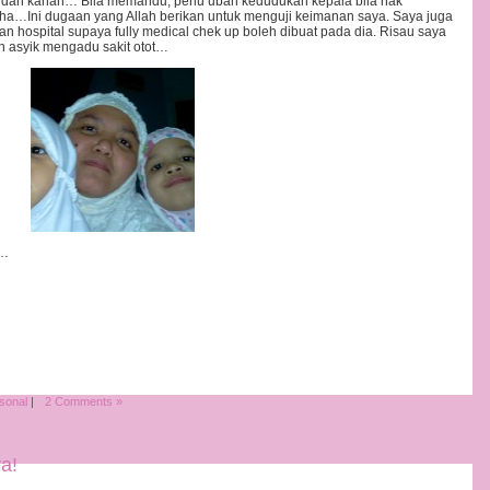
iri dan kanan… Bila memandu, perlu ubah kedudukan kepala bila nak
a…Ini dugaan yang Allah berikan untuk menguji keimanan saya. Saya juga
 dan hospital supaya fully medical chek up boleh dibuat pada dia. Risau saya
an asyik mengadu sakit otot…
r…
sonal
|
2 Comments »
a!