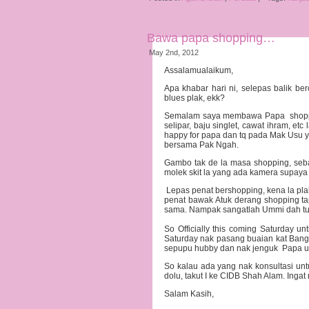
Bawa papa shopping…
May 2nd, 2012
Assalamualaikum,
Apa khabar hari ni, selepas balik b
blues plak, ekk?
Semalam saya membawa Papa shoppin
selipar, baju singlet, cawat ihram, e
happy for papa dan tq pada Mak Usu
bersama Pak Ngah.
Gambo tak de la masa shopping, seba
molek skit la yang ada kamera supay
Lepas penat bershopping, kena la pl
penat bawak Atuk derang shopping ta
sama. Nampak sangatlah Ummi dah t
So Officially this coming Saturday un
Saturday nak pasang buaian kat Bangi
sepupu hubby dan nak jenguk Papa unt
So kalau ada yang nak konsultasi untu
dolu, takut I ke CIDB Shah Alam. Inga
Salam Kasih,