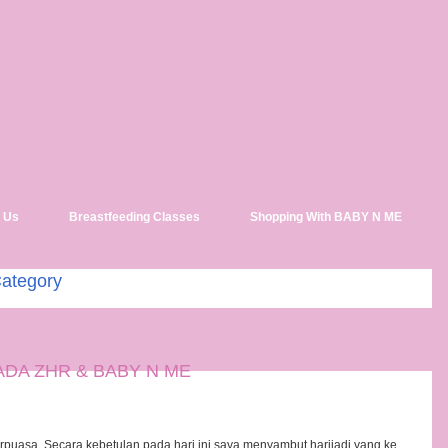
 Us
Breastfeeding Classes
Shopping With BABY N ME
Category
DA ZHR & BABY N ME
rpuasa. Secara kebetulan pada hari ini saya menyambut harijadi yang ke …