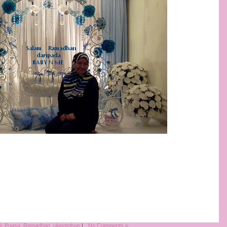
i
,
Puasa
,
Ramadhan
,
ulangtahun
|
No Comments »