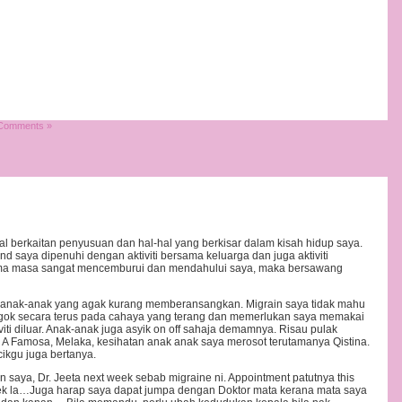
Comments »
l berkaitan penyusuan dan hal-hal yang berkisar dalam kisah hidup saya.
d saya dipenuhi dengan aktiviti bersama keluarga dan juga aktiviti
ma masa sangat mencemburui dan mendahului saya, maka bersawang
 anak-anak yang agak kurang memberansangkan. Migrain saya tidak mahu
ngok secara terus pada cahaya yang terang dan memerlukan saya memakai
viti diluar. Anak-anak juga asyik on off sahaja demamnya. Risau pulak
a A Famosa, Melaka, kesihatan anak anak saya merosot terutamanya Qistina.
cikgu juga bertanya.
n saya, Dr. Jeeta next week sebab migraine ni. Appointment patutnya this
week la…Juga harap saya dapat jumpa dengan Doktor mata kerana mata saya