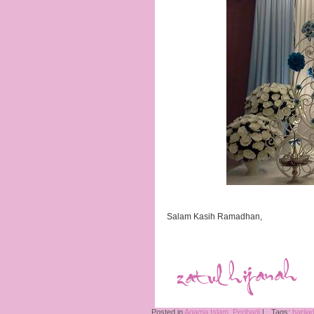
Salam Kasih Ramadhan,
Posted in
Agama Islam
,
Peribadi
|
Tags:
harijad