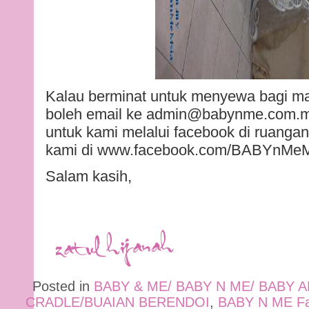
Kalau berminat untuk menyewa bagi ma
boleh email ke admin@babynme.com.my
untuk kami melalui facebook di ruanga
kami di www.facebook.com/BABYnMeM
Salam kasih,
Posted in
BABY & ME/ BABY N ME/ BABY 
CRADLE/BUAIAN BERENDOI
,
BABY N ME Fa