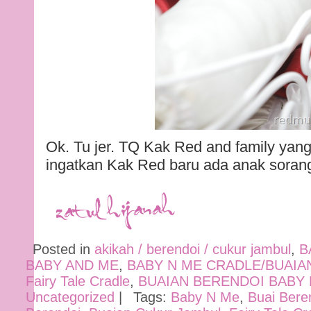
Ok. Tu jer. TQ Kak Red and family yang 
ingatkan Kak Red baru ada anak soran
Posted in
akikah / berendoi / cukur jambul
,
B
BABY AND ME
,
BABY N ME CRADLE/BUAIA
Fairy Tale Cradle
,
BUAIAN BERENDOI BABY 
Uncategorized
|
Tags:
Baby N Me
,
Buai Bere