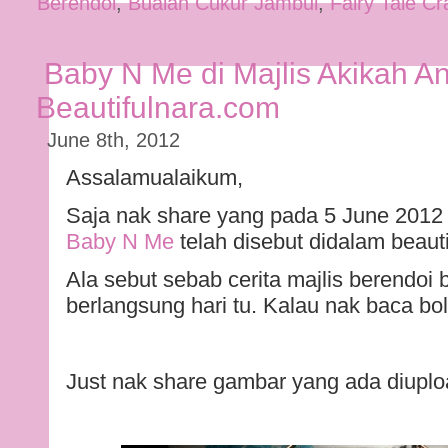
Berendoi
,
Buaian Cukur Jambul
,
Fairy Tale Cr
Baby N Me di Majlis Akikah An
Beautifulnara.com
June 8th, 2012
Assalamualaikum,
Saja nak share yang pada 5 June 2012 
Baby N Me
telah disebut didalam beaut
Ala sebut sebab cerita majlis berendoi
berlangsung hari tu. Kalau nak baca bo
Just nak share gambar yang ada diuplo