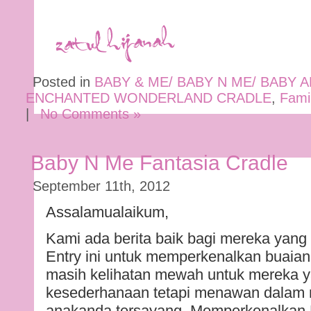
Posted in
BABY & ME/ BABY N ME/ BABY 
ENCHANTED WONDERLAND CRADLE
,
Fami
|
No Comments »
Baby N Me Fantasia Cradle
September 11th, 2012
Assalamualaikum,
Kami ada berita baik bagi mereka yang
Entry ini untuk memperkenalkan buaian y
masih kelihatan mewah untuk mereka y
kesederhanaan tetapi menawan dalam m
anakanda tersayang. Memperkenalkan 