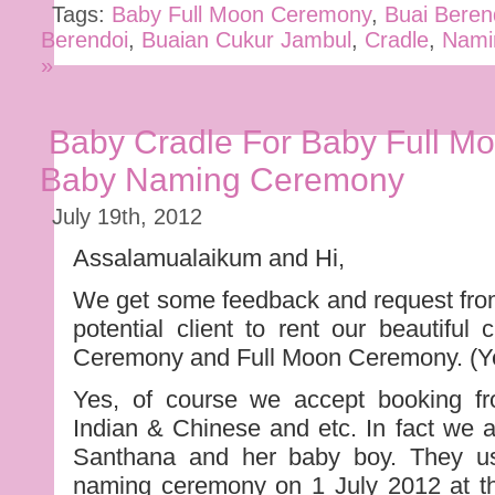
Tags:
Baby Full Moon Ceremony
,
Buai Beren
Berendoi
,
Buaian Cukur Jambul
,
Cradle
,
Nami
»
Baby Cradle For Baby Full M
Baby Naming Ceremony
July 19th, 2012
Assalamualaikum and Hi,
We get some feedback and request fro
potential client to rent our beautifu
Ceremony and Full Moon Ceremony. (Y
Yes, of course we accept booking f
Indian & Chinese and etc. In fact we 
Santhana and her baby boy. They use
naming ceremony on 1 July 2012 at th