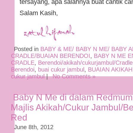
tersayang, apa salahnya buat cantik can
Salam Kasih,
Posted in
BABY & ME/ BABY N ME/ BABY 
CRADLE/BUAIAN BERENDOI
,
BABY N ME 
CRADLE
,
Berendoi/akikah/cukurjambul/Cradle
Berendoi
,
buai cukur jambul
,
BUAIAN AKIKAH
cukur jambul
|
No Comments »
Baby N Me di dalam Redmu
Majlis Akikah/Cukur Jambul/B
Red
June 8th, 2012