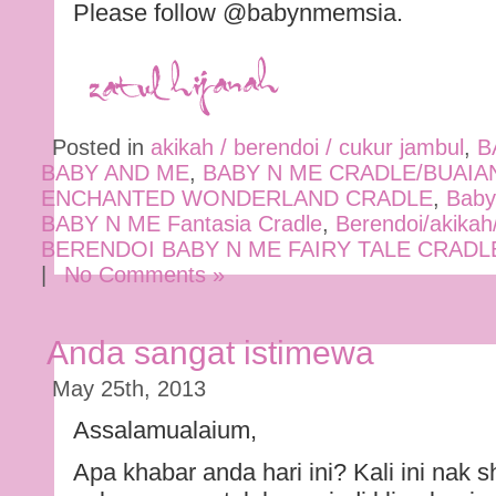
Please follow @babynmemsia.
Posted in
akikah / berendoi / cukur jambul
,
B
BABY AND ME
,
BABY N ME CRADLE/BUAIA
ENCHANTED WONDERLAND CRADLE
,
Baby
BABY N ME Fantasia Cradle
,
Berendoi/akikah
BERENDOI BABY N ME FAIRY TALE CRADL
|
No Comments »
Anda sangat istimewa
May 25th, 2013
Assalamualaium,
Apa khabar anda hari ini? Kali ini nak