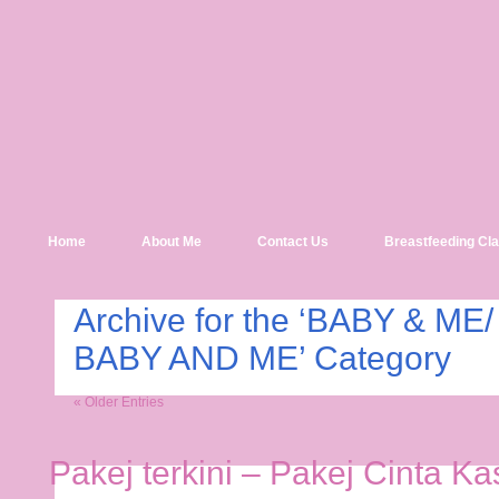
Home
About Me
Contact Us
Breastfeeding Cl
Archive for the ‘BABY & ME
BABY AND ME’ Category
« Older Entries
Pakej terkini – Pakej Cinta Ka