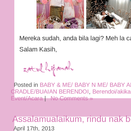
Mereka sudah, anda bila lagi? Meh la c
Salam Kasih,
Posted in
BABY & ME/ BABY N ME/ BABY 
CRADLE/BUAIAN BERENDOI
,
Berendoi/akika
Event/Acara
|
No Comments »
Assalamualaikum, rindu nak be
April 17th, 2013