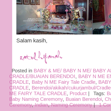
Salam kasih,
Posted in
BABY & ME/ BABY N ME/ BABY 
CRADLE/BUAIAN BERENDOI
,
BABY N ME 
CRADLE
,
Baby N ME Fairy Tale Cradle
,
BABY
CRADLE
,
Berendoi/akikah/cukurjambul/Cradle
ME FAIRY TALE CRADLE
,
Product
|
Tags:
B
Baby Naming Ceremony
,
Buaian Berendoi
,
Ch
Ceremony
,
Indian
,
Naming Ceremony
|
1 Co