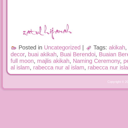
Posted in
Uncategorized
|
Tags:
akikah
decor
,
buai akikah
,
Buai Berendoi
,
Buaian Ber
full moon
,
majlis akikah
,
Naming Ceremony
,
p
al islam
,
rabecca nur al islam
,
rabecca nur isl
Copyright © 2