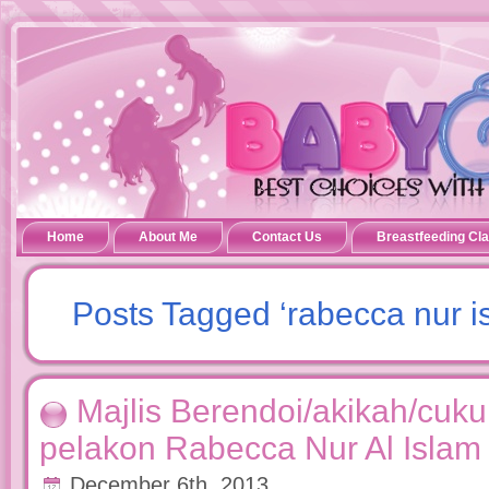
Home
About Me
Contact Us
Breastfeeding Cl
Posts Tagged ‘rabecca nur i
Majlis Berendoi/akikah/cuk
pelakon Rabecca Nur Al Islam
December 6th, 2013