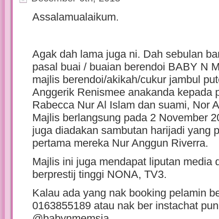
Assalamualaikum.
Agak dah lama juga ni. Dah sebulan bar
pasal buai / buaian berendoi BABY N 
majlis berendoi/akikah/cukur jambul pu
Anggerik Renismee anakanda kepada p
Rabecca Nur Al Islam dan suami, Nor 
Majlis berlangsung pada 2 November 2
juga diadakan sambutan harijadi yang p
pertama mereka Nur Anggun Riverra.
Majlis ini juga mendapat liputan media
berprestij tinggi NONA, TV3.
Kalau ada yang nak booking pelamin beg
0163855189 atau nak ber instachat pun
@babynmemsia.