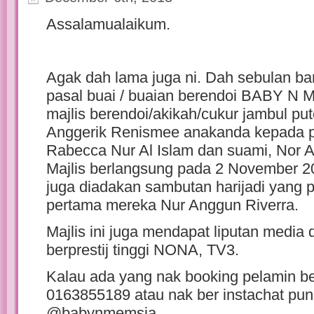
Assalamualaikum.
Agak dah lama juga ni. Dah sebulan bar
pasal buai / buaian berendoi BABY N 
majlis berendoi/akikah/cukur jambul pu
Anggerik Renismee anakanda kepada p
Rabecca Nur Al Islam dan suami, Nor 
Majlis berlangsung pada 2 November 2
juga diadakan sambutan harijadi yang p
pertama mereka Nur Anggun Riverra.
Majlis ini juga mendapat liputan media
berprestij tinggi NONA, TV3.
Kalau ada yang nak booking pelamin beg
0163855189 atau nak ber instachat pun
@babynmemsia.