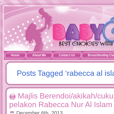
Home
About Me
Contact Us
Breastfeeding Cl
Posts Tagged ‘rabecca al is
Majlis Berendoi/akikah/cuk
pelakon Rabecca Nur Al Islam
December 6th, 2013